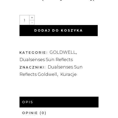
DUALSENSES
+
SUN
-
REFLECTS
60-
DODAJ DO KOSZYKA
SEK.
KURACJA
REGENERUJĄCA
200ML
QUANTITY
GOLDWELL
KATEGORIE:
,
Dualsenses Sun Reflects
Dualsenses Sun
ZNACZNIKI:
Reflects Goldwell
Kuracje
,
OPIS
OPINIE (0)