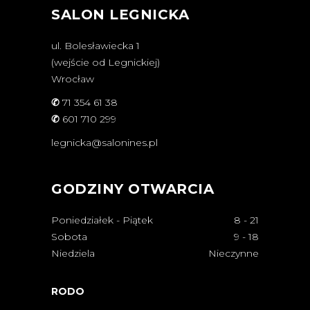
SALON LEGNICKA
ul. Bolesławiecka 1
(wejście od Legnickiej)
Wrocław
✆
71 354 61 38
✆
601 710 299
legnicka@salonines.pl
GODZINY OTWARCIA
Poniedziałek - Piątek
8
-
21
Sobota
9
-
18
Niedziela
Nieczynne
RODO