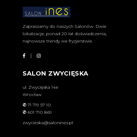
Zapraszamy do naszych Salonów. Dwie
lokalizacje, ponad 20-lat doświadczenia,
najnowsze trendy we fryzjerstwie.
SALON ZWYCIĘSKA
ul. Zwycięska 14e
Wrocław
✆
71 719 57 10
✆
601 710 869
zwycieska@salonines.pl