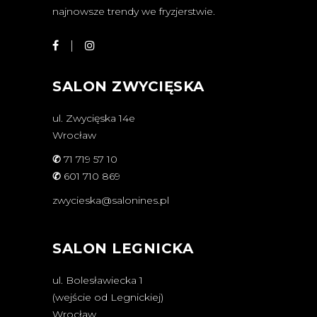
najnowsze trendy we fryzjerstwie.
SALON ZWYCIĘSKA
ul. Zwycięska 14e
Wrocław
✆
71 719 57 10
✆
601 710 869
zwycieska@salonines.pl
SALON LEGNICKA
ul. Bolesławiecka 1
(wejście od Legnickiej)
Wrocław