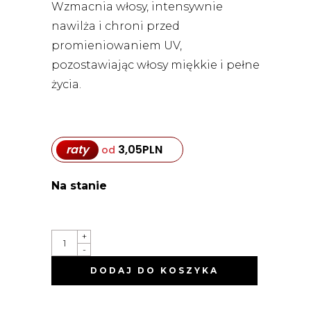
Wzmacnia włosy, intensywnie
nawilża i chroni przed
promieniowaniem UV,
pozostawiając włosy miękkie i pełne
życia.
raty
3,05
PLN
od
Na stanie
STYLESIGN
+
EVERYDAY
-
BLOW-
DRY
DODAJ DO KOSZYKA
SPRAY
SPRAY
DO
SUSZENIA