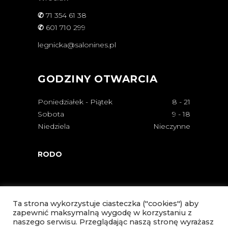
✆
71 354 61 38
✆
601 710 299
legnicka@salonines.pl
GODZINY OTWARCIA
Poniedziałek - Piątek
8
-
21
Sobota
9
-
18
Niedziela
Nieczynne
RODO
Ta strona wykorzystuje ciasteczka ("cookies") aby
zapewnić maksymalną wygodę w korzystaniu z
naszego serwisu. Przeglądając naszą stronę wyrażasz