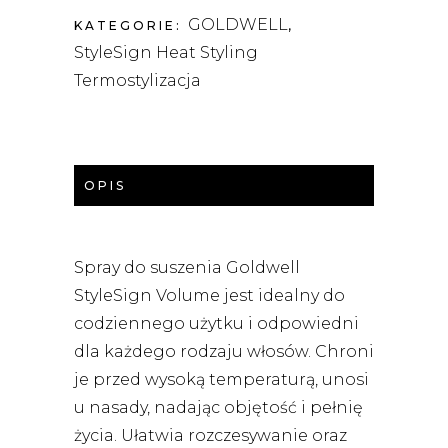
WŁOSÓW
GOLDWELL
NA
KATEGORIE:
,
CO
StyleSign Heat Styling
DZIEŃ
200ML
Termostylizacja
QUANTITY
OPIS
Spray do suszenia Goldwell
StyleSign Volume jest idealny do
codziennego użytku i odpowiedni
dla każdego rodzaju włosów. Chroni
je przed wysoką temperaturą, unosi
u nasady, nadając objętość i pełnię
życia. Ułatwia rozczesywanie oraz