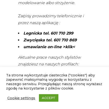
modelowanie albo strzyżenie.
Zapisy
prowadzimy telefonicznie i
przez naszą aplikację :
Legnicka tel. 601 710 299
Zwycięska tel. 601 710 869
umawianie on-line >klik<
Aktualne prace naszych stylistów
znajdziesz na naszych profilach:
SALON INES FACEBOOK
Ta strona wykorzystuje ciasteczka ("cookies") aby
zapewnić maksymalną wygodę w korzystaniu z
SALON INES INSTAGRAM
naszego serwisu. Przeglądając naszą stronę wyrażasz
zgodę na korzystanie z plików cookie.
Serdecznie zapraszamy do zapisów,
Cookie settings
ACCEPT
zaufało już nam wiele osób