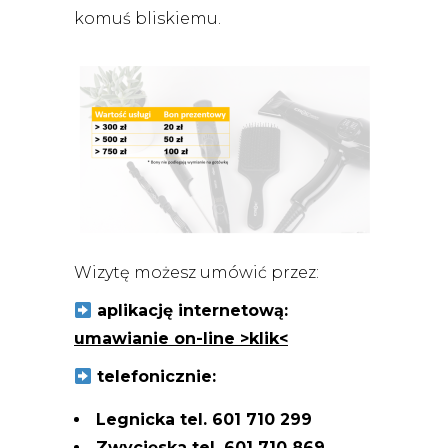
komuś bliskiemu.
Wizytę możesz umówić przez:
aplikację internetową:
umawianie on-line >klik<
telefonicznie:
Legnicka tel. 601 710 299
Zwycięska tel. 601 710 869