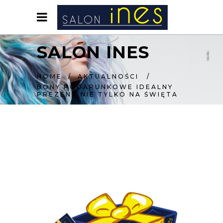
SALON INES
HOME
/
AKTUALNOŚCI
/
BONY PODARUNKOWE IDEALNY
PREZENT NIE TYLKO NA ŚWIĘTA