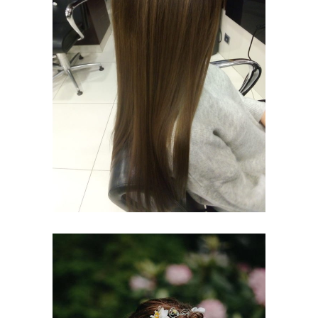
ODŚWIEŻENIE
KOLORU
KOLORYZACJA
PIELĘGNACJA